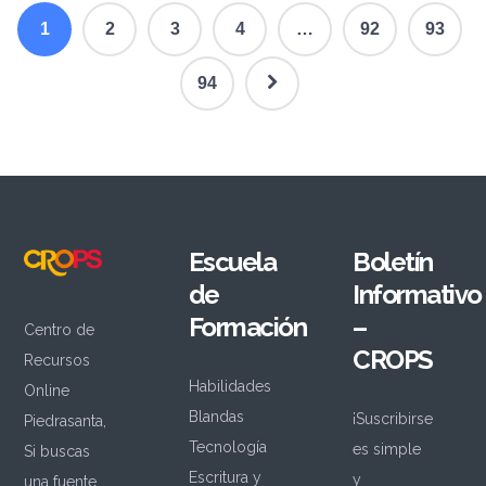
1
2
3
4
…
92
93
94
Escuela
Boletín
de
Informativo
Formación
–
Centro de
CROPS
Recursos
Habilidades
Online
Blandas
¡Suscribirse
Piedrasanta,
Tecnología
es simple
Si buscas
Escritura y
y
una fuente