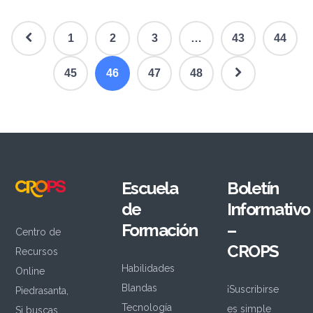
1
2
3
…
43
44
45
46
47
48
Escuela
Boletín
de
Informativo
Formación
–
Centro de
CROPS
Recursos
Habilidades
Online
Blandas
¡Suscribirse
Piedrasanta,
Tecnología
es simple
Si buscas