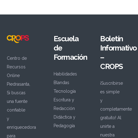
Escuela
Boletín
de
Informativo
Formación
–
Centro de
CROPS
Recursos
Habilidades
Online
Blandas
¡Suscribirse
Piedrasanta,
Tecnología
es simple
Si buscas
Escritura y
y
una fuente
Redacción
completamente
confiable
Didáctica y
gratuito! Al
y
Pedagogía
unirte a
enriquecedora
nuestra
para