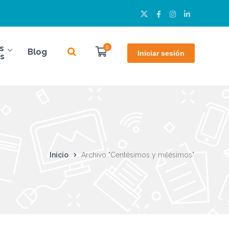
Twitter
Facebook
Instagram
LinkedIn
Perfil
Perfil
Perfil
Perfil
s
0
Blog
Iniciar sesión
s
Inicio
Archivo "Centésimos y milésimos"