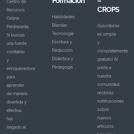
Formación
–
Centro de
CROPS
Recursos
Habilidades
Online
Blandas
¡Suscribirse
Piedrasanta,
Tecnología
es simple
Si buscas
Escritura y
y
una fuente
Redacción
completamente
confiable
Didáctica y
gratuito! Al
y
Pedagogía
unirte a
enriquecedora
nuestra
para
comunidad,
aprender
recibirás
de manera
notificaciones
divertida y
sobre
efectiva,
nuevos
has
artículos,
llegado al