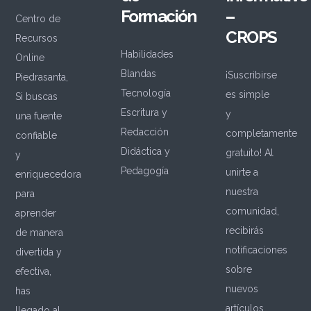
Formación
–
Centro de
CROPS
Recursos
Habilidades
Online
Blandas
¡Suscribirse
Piedrasanta,
Tecnología
es simple
Si buscas
Escritura y
y
una fuente
Redacción
completamente
confiable
Didáctica y
gratuito! Al
y
Pedagogía
unirte a
enriquecedora
nuestra
para
comunidad,
aprender
recibirás
de manera
notificaciones
divertida y
sobre
efectiva,
nuevos
has
artículos,
llegado al