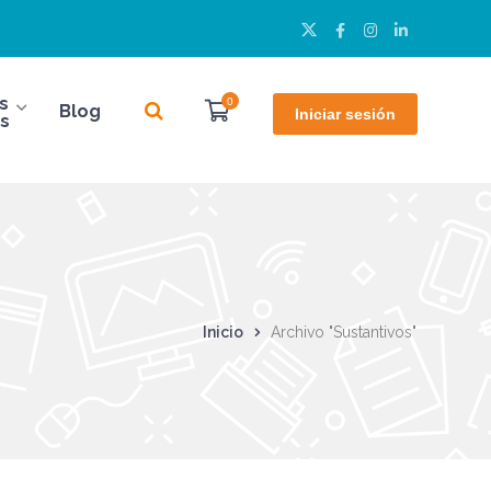
Twitter
Facebook
Instagram
LinkedIn
Perfil
Perfil
Perfil
Perfil
s
0
Blog
Iniciar sesión
s
Inicio
Archivo "Sustantivos"