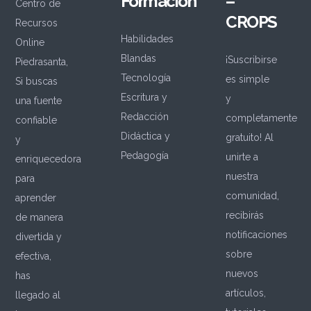
Formación
–
Centro de
CROPS
Recursos
Habilidades
Online
Blandas
¡Suscribirse
Piedrasanta,
Tecnología
es simple
Si buscas
Escritura y
y
una fuente
Redacción
completamente
confiable
Didáctica y
gratuito! Al
y
Pedagogía
unirte a
enriquecedora
nuestra
para
comunidad,
aprender
recibirás
de manera
notificaciones
divertida y
sobre
efectiva,
nuevos
has
artículos,
llegado al