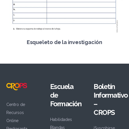
Esqueleto de la investigación
Escuela
Boletín
de
Informativo
Formación
–
Centro de
CROPS
Recursos
Habilidades
Online
Blandas
¡Suscribirse
Piedrasanta,