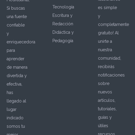
Tecnología
es simple
Si buscas
Escritura y
y
una fuente
Redacción
completamente
confiable
Didáctica y
gratuito! Al
y
Pedagogía
unirte a
enriquecedora
nuestra
para
comunidad,
aprender
recibirás
de manera
notificaciones
divertida y
sobre
efectiva,
nuevos
has
artículos,
llegado al
tutoriales,
lugar
guías y
indicado
útiles
somos tu
recursos.
mejor