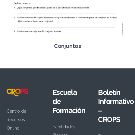
Conjuntos
Escuela
Boletín
de
Informativo
Formación
–
Centro de
CROPS
Recursos
Habilidades
Online