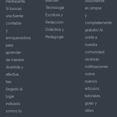
Blandas
¡Suscribirse
Piedrasanta,
Tecnología
es simple
Si buscas
Escritura y
y
una fuente
Redacción
completamente
confiable
Didáctica y
gratuito! Al
y
Pedagogía
unirte a
enriquecedora
nuestra
para
comunidad,
aprender
recibirás
de manera
notificaciones
divertida y
sobre
efectiva,
nuevos
has
artículos,
llegado al
tutoriales,
lugar
guías y
indicado
útiles
somos tu