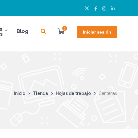
Twitter
Facebook
Instagram
LinkedIn
Perfil
Perfil
Perfil
Perfil
s
0
Blog
Iniciar sesión
s
Inicio
Tienda
Hojas de trabajo
Centenas