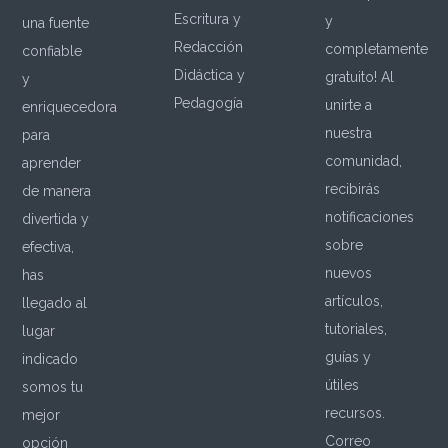
Escritura y
y
una fuente
Redacción
completamente
confiable
Didáctica y
gratuito! Al
y
Pedagogía
unirte a
enriquecedora
nuestra
para
comunidad,
aprender
recibirás
de manera
notificaciones
divertida y
sobre
efectiva,
nuevos
has
artículos,
llegado al
tutoriales,
lugar
guías y
indicado
útiles
somos tu
recursos.
mejor
Correo
opción