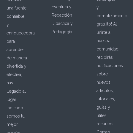
Escritura y
y
una fuente
Redacción
completamente
confiable
Didáctica y
gratuito! Al
y
Pedagogía
unirte a
enriquecedora
nuestra
para
comunidad,
aprender
recibirás
de manera
notificaciones
divertida y
sobre
efectiva,
nuevos
has
artículos,
llegado al
tutoriales,
lugar
guías y
indicado
útiles
somos tu
recursos.
mejor
Correo
opción