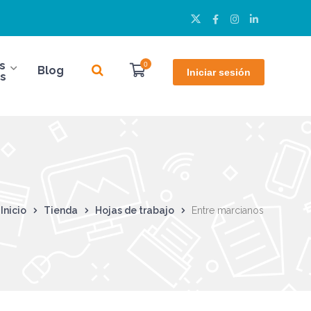
Twitter
Facebook
Instagram
LinkedIn
Perfil
Perfil
Perfil
Perfil
s
0
Blog
Iniciar sesión
s
Inicio
Tienda
Hojas de trabajo
Entre marcianos