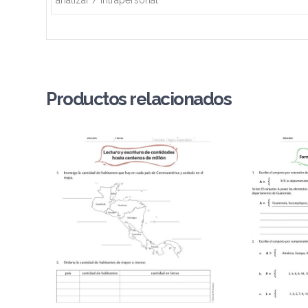
analizar / intrapersonal
Productos relacionados