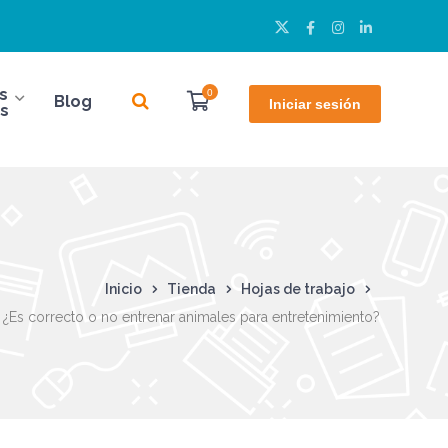
Twitter
Facebook
Instagram
LinkedIn
Perfil
Perfil
Perfil
Perfil
s
0
Blog
Iniciar sesión
s
Inicio
Tienda
Hojas de trabajo
¿Es correcto o no entrenar animales para entretenimiento?