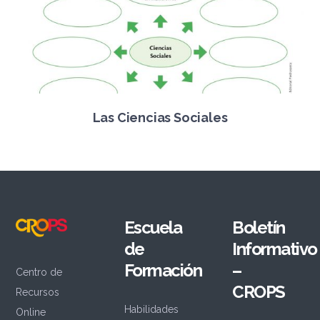
Las Ciencias Sociales
Escuela
Boletín
de
Informativo
Formación
–
Centro de
CROPS
Recursos
Habilidades
Online