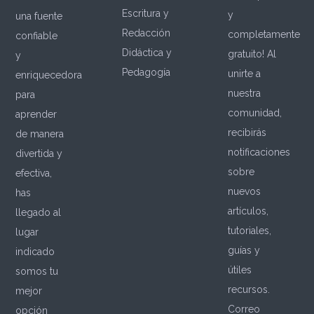
Escritura y
y
una fuente
Redacción
completamente
confiable
Didáctica y
gratuito! Al
y
Pedagogía
unirte a
enriquecedora
nuestra
para
comunidad,
aprender
recibirás
de manera
notificaciones
divertida y
sobre
efectiva,
nuevos
has
artículos,
llegado al
tutoriales,
lugar
guías y
indicado
útiles
somos tu
recursos.
mejor
Correo
opción