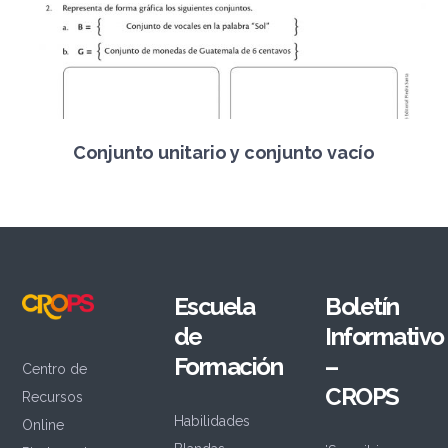
Conjunto unitario y conjunto vacío
Escuela
Boletín
de
Informativo
Formación
–
Centro de
CROPS
Recursos
Habilidades
Online