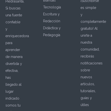
Blandas
¡Suscribirse
Piedrasanta,
Tecnología
es simple
Si buscas
Escritura y
y
una fuente
Redacción
completamente
confiable
Didáctica y
gratuito! Al
y
Pedagogía
unirte a
enriquecedora
nuestra
para
comunidad,
aprender
recibirás
de manera
notificaciones
divertida y
sobre
efectiva,
nuevos
has
artículos,
llegado al
tutoriales,
lugar
guías y
indicado
útiles
somos tu