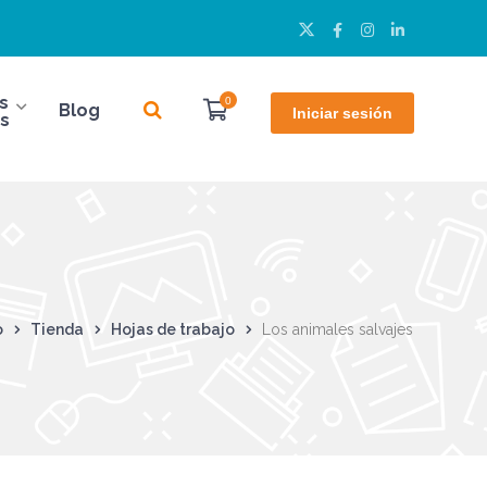
Twitter
Facebook
Instagram
LinkedIn
Perfil
Perfil
Perfil
Perfil
s
0
Blog
Iniciar sesión
s
o
Tienda
Hojas de trabajo
Los animales salvajes