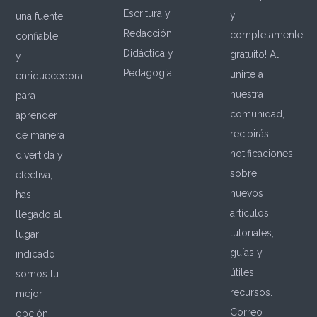
Escritura y
y
una fuente
Redacción
completamente
confiable
Didáctica y
gratuito! Al
y
Pedagogía
unirte a
enriquecedora
nuestra
para
comunidad,
aprender
recibirás
de manera
notificaciones
divertida y
sobre
efectiva,
nuevos
has
artículos,
llegado al
tutoriales,
lugar
guías y
indicado
útiles
somos tu
recursos.
mejor
Correo
opción