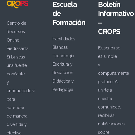
Escuela
Boletín
de
Informativo
Formación
–
Centro de
CROPS
Recursos
Habilidades
Online
Blandas
¡Suscribirse
Piedrasanta,
Tecnología
es simple
Si buscas
Escritura y
y
una fuente
Redacción
completamente
confiable
Didáctica y
gratuito! Al
y
Pedagogía
unirte a
enriquecedora
nuestra
para
comunidad,
aprender
recibirás
de manera
notificaciones
divertida y
sobre
efectiva,