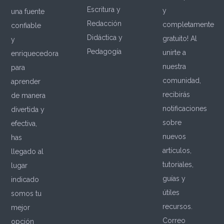
Escritura y
y
una fuente
Redacción
completamente
confiable
Didáctica y
gratuito! Al
y
Pedagogía
unirte a
enriquecedora
nuestra
para
comunidad,
aprender
recibirás
de manera
notificaciones
divertida y
sobre
efectiva,
nuevos
has
artículos,
llegado al
tutoriales,
lugar
guías y
indicado
útiles
somos tu
recursos.
mejor
Correo
opción