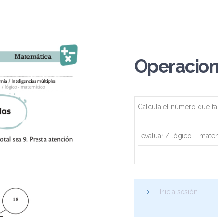
Operacio
Calcula el número que fa
evaluar / lógico – mate
Inicia sesión