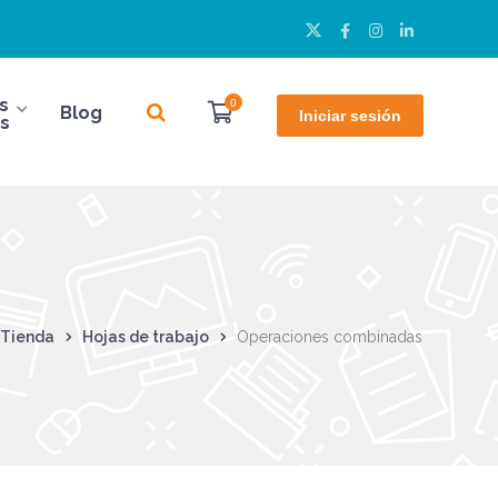
Twitter
Facebook
Instagram
LinkedIn
Perfil
Perfil
Perfil
Perfil
s
0
Blog
Iniciar sesión
s
Tienda
Hojas de trabajo
Operaciones combinadas