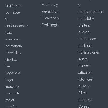
Escritura y
y
una fuente
Redacción
completamente
confiable
Didáctica y
gratuito! Al
y
Pedagogía
unirte a
enriquecedora
nuestra
para
comunidad,
aprender
recibirás
de manera
notificaciones
divertida y
sobre
efectiva,
nuevos
has
artículos,
llegado al
tutoriales,
lugar
guías y
indicado
útiles
somos tu
recursos.
mejor
Correo
opción