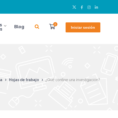
Twitter
Facebook
Instagram
LinkedIn
Perfil
Perfil
Perfil
Perfil
s
0
Blog
Iniciar sesión
s
da
Hojas de trabajo
¿Qué contine una investigación?