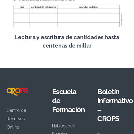
Lectura y escritura de cantidades hasta
centenas de millar
Escuela
Boletín
de
Informativo
Formación
–
Centro de
CROPS
Recursos
Habilidades
Online