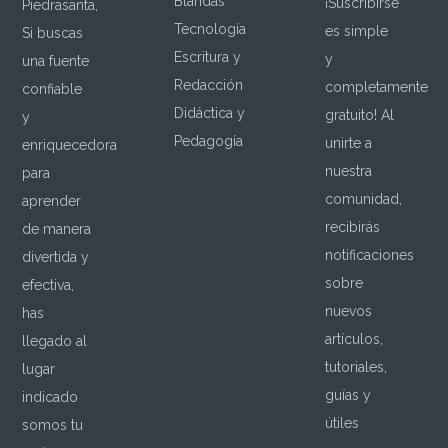
Blandas
¡Suscribirse
Piedrasanta,
Tecnología
es simple
Si buscas
Escritura y
y
una fuente
Redacción
completamente
confiable
Didáctica y
gratuito! Al
y
Pedagogía
unirte a
enriquecedora
nuestra
para
comunidad,
aprender
recibirás
de manera
notificaciones
divertida y
sobre
efectiva,
nuevos
has
artículos,
llegado al
tutoriales,
lugar
guías y
indicado
útiles
somos tu