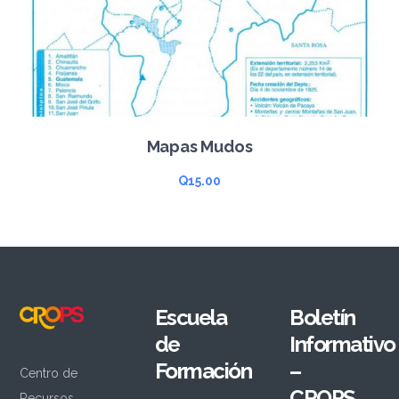
Mapas Mudos
Q
15.00
Escuela
Boletín
de
Informativo
Formación
–
Centro de
CROPS
Recursos