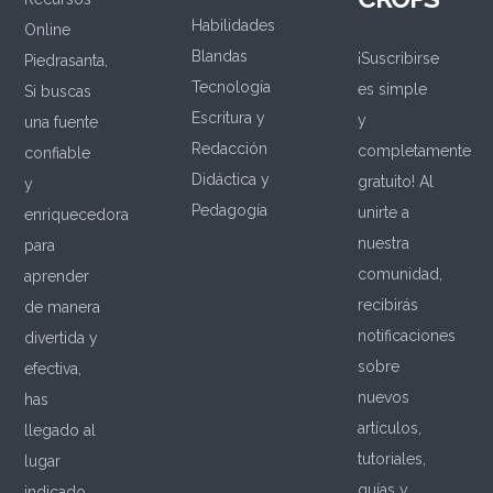
Habilidades
Online
Blandas
¡Suscribirse
Piedrasanta,
Tecnología
es simple
Si buscas
Escritura y
y
una fuente
Redacción
completamente
confiable
Didáctica y
gratuito! Al
y
Pedagogía
unirte a
enriquecedora
nuestra
para
comunidad,
aprender
recibirás
de manera
notificaciones
divertida y
sobre
efectiva,
nuevos
has
artículos,
llegado al
tutoriales,
lugar
guías y
indicado