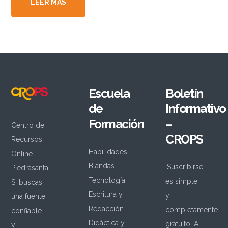
LEER MÁS
Escuela
Boletín
de
Informativo
Formación
–
Centro de
CROPS
Recursos
Habilidades
Online
Blandas
¡Suscribirse
Piedrasanta,
Tecnología
es simple
Si buscas
Escritura y
y
una fuente
Redacción
completamente
confiable
Didáctica y
gratuito! Al
y