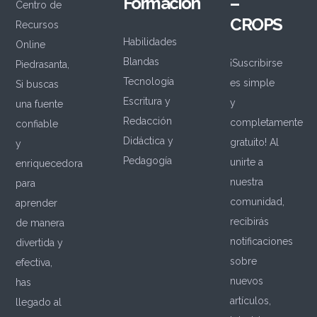
Formación
–
Centro de
CROPS
Recursos
Habilidades
Online
Blandas
¡Suscribirse
Piedrasanta,
Tecnología
es simple
Si buscas
Escritura y
y
una fuente
Redacción
completamente
confiable
Didáctica y
gratuito! Al
y
Pedagogía
unirte a
enriquecedora
nuestra
para
comunidad,
aprender
recibirás
de manera
notificaciones
divertida y
sobre
efectiva,
nuevos
has
artículos,
llegado al