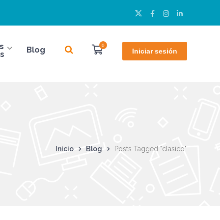
Twitter
Facebook
Instagram
LinkedIn
Perfil
Perfil
Perfil
Perfil
s
0
Blog
Iniciar sesión
s
Inicio
Blog
Posts Tagged "clasico"