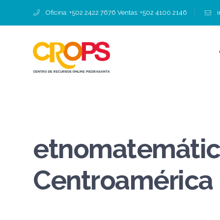
Oficina: +502 2422 7676 Ventas: +502 4100 2146
etnomatemáti
Centroamérica