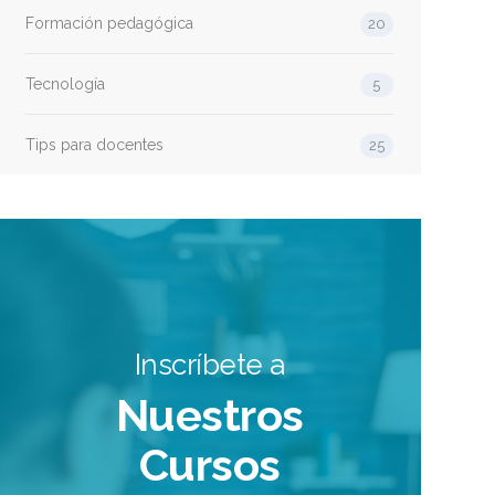
Formación pedagógica
20
Tecnología
5
Tips para docentes
25
Inscríbete a
Nuestros
Cursos