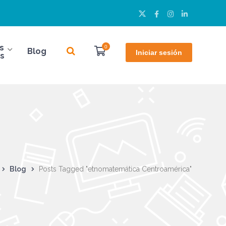
Twitter
Facebook
Instagram
LinkedIn
Perfil
Perfil
Perfil
Perfil
s
0
Blog
Iniciar sesión
s
Blog
Posts Tagged "etnomatemática Centroamérica"