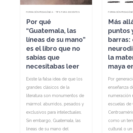
FORMACIÓN PEDAGÓGICA • TIPS PARA DOCENTES
FORMACIÓN PEDAGÓGI
Por qué
Más all
“Guatemala, las
puntos y
líneas de su mano”
barras: 
es el libro que no
neurodi
sabías que
la mate
necesitabas leer
maya en
Existe la falsa idea de que los
Por generaci
grandes clásicos de la
enseñanza d
literatura son monumentos de
numeración 
mármol: aburridos, pesados y
escuelas de
exclusivos para intelectuales.
Centroaméri
Sin embargo, Guatemala, las
como un tem
líneas de su mano del
cultural o u