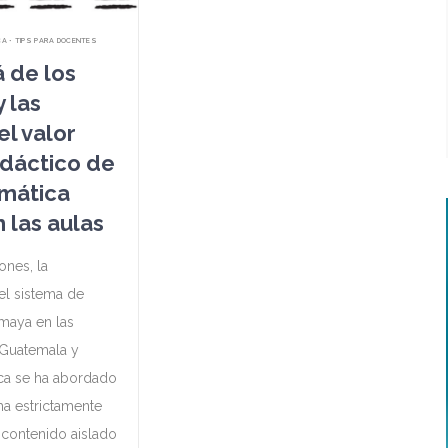
CA • TIPS PARA DOCENTES
á de los
 las
el valor
dáctico de
mática
 las aulas
ones, la
el sistema de
maya en las
 Guatemala y
ca se ha abordado
a estrictamente
n contenido aislado