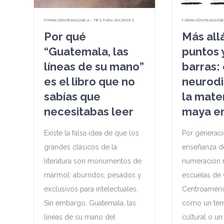
FORMACIÓN PEDAGÓGICA • TIPS PARA DOCENTES
FORMACIÓN PEDAGÓGI
Por qué
Más all
“Guatemala, las
puntos y
líneas de su mano”
barras: 
es el libro que no
neurodi
sabías que
la mate
necesitabas leer
maya en
Existe la falsa idea de que los
Por generaci
grandes clásicos de la
enseñanza d
literatura son monumentos de
numeración 
mármol: aburridos, pesados y
escuelas de
exclusivos para intelectuales.
Centroaméri
Sin embargo, Guatemala, las
como un tem
líneas de su mano del
cultural o u