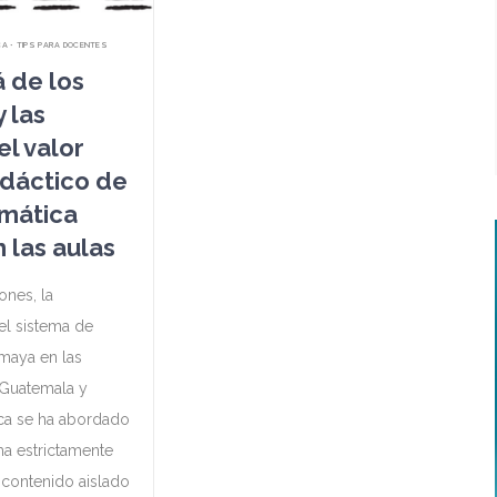
CA • TIPS PARA DOCENTES
á de los
 las
el valor
dáctico de
mática
 las aulas
ones, la
el sistema de
maya en las
 Guatemala y
ca se ha abordado
a estrictamente
n contenido aislado