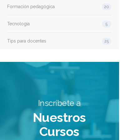
Formación pedagógica
20
Tecnología
5
Tips para docentes
25
Inscríbete a
Nuestros
Cursos