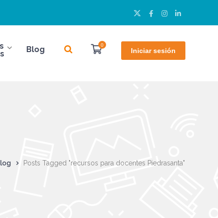
Twitter
Facebook
Instagram
LinkedIn
Perfil
Perfil
Perfil
Perfil
s
0
Blog
Iniciar sesión
s
log
Posts Tagged "recursos para docentes Piedrasanta"