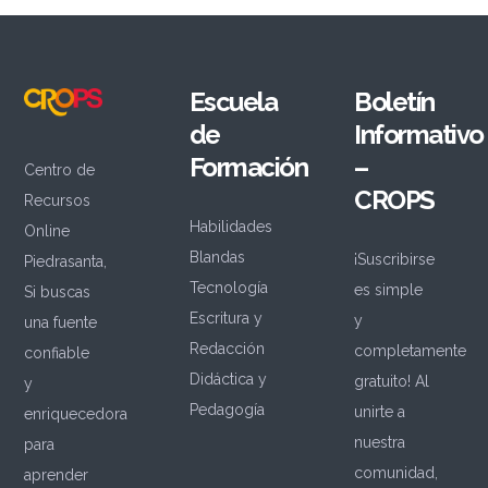
Escuela
Boletín
de
Informativo
Formación
–
Centro de
CROPS
Recursos
Habilidades
Online
Blandas
¡Suscribirse
Piedrasanta,
Tecnología
es simple
Si buscas
Escritura y
y
una fuente
Redacción
completamente
confiable
Didáctica y
gratuito! Al
y
Pedagogía
unirte a
enriquecedora
nuestra
para
comunidad,
aprender