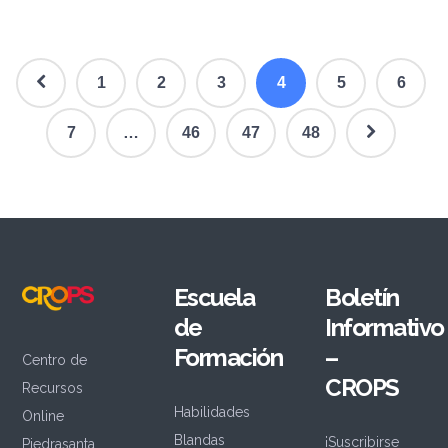
1
2
3
4
5
6
7
…
46
47
48
Escuela
Boletín
de
Informativo
Formación
–
Centro de
CROPS
Recursos
Habilidades
Online
Blandas
¡Suscribirse
Piedrasanta,