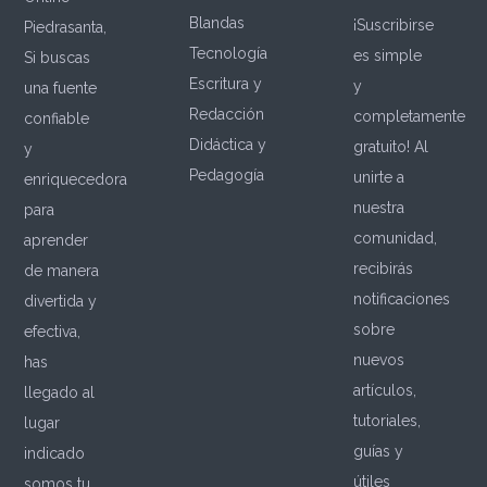
Blandas
¡Suscribirse
Piedrasanta,
Tecnología
es simple
Si buscas
Escritura y
y
una fuente
Redacción
completamente
confiable
Didáctica y
gratuito! Al
y
Pedagogía
unirte a
enriquecedora
nuestra
para
comunidad,
aprender
recibirás
de manera
notificaciones
divertida y
sobre
efectiva,
nuevos
has
artículos,
llegado al
tutoriales,
lugar
guías y
indicado
útiles
somos tu