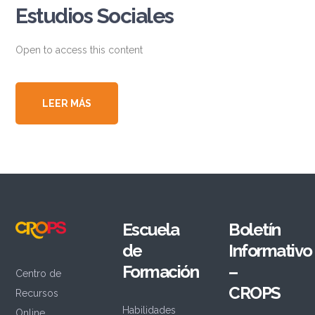
Estudios Sociales
Open to access this content
LEER MÁS
Escuela
Boletín
de
Informativo
Formación
–
Centro de
CROPS
Recursos
Habilidades
Online