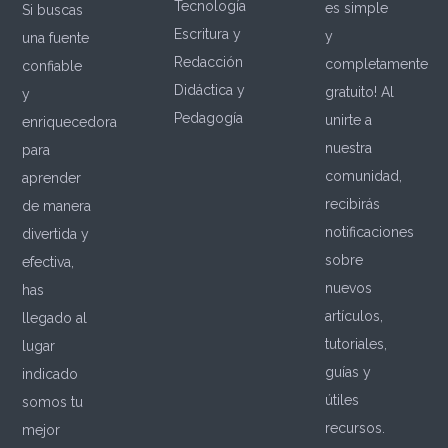
Tecnología
es simple
Si buscas
Escritura y
y
una fuente
Redacción
completamente
confiable
Didáctica y
gratuito! Al
y
Pedagogía
unirte a
enriquecedora
nuestra
para
comunidad,
aprender
recibirás
de manera
notificaciones
divertida y
sobre
efectiva,
nuevos
has
artículos,
llegado al
tutoriales,
lugar
guías y
indicado
útiles
somos tu
recursos.
mejor