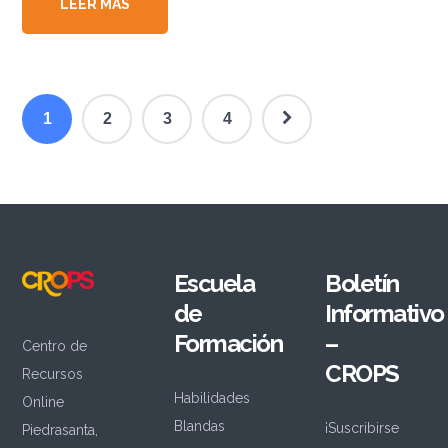
LEER MÁS
1
2
3
4
Escuela
Boletín
de
Informativo
Formación
–
Centro de
CROPS
Recursos
Habilidades
Online
Blandas
¡Suscribirse
Piedrasanta,