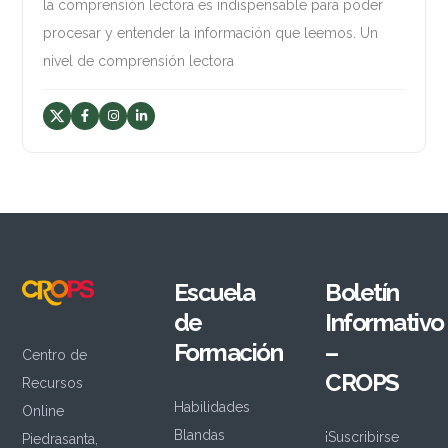
la comprensión lectora es indispensable para poder
procesar y entender la información que leemos. Un
nivel de comprensión lectora
Escuela
Boletín
de
Informativo
Formación
–
Centro de
CROPS
Recursos
Habilidades
Online
Blandas
¡Suscribirse
Piedrasanta,