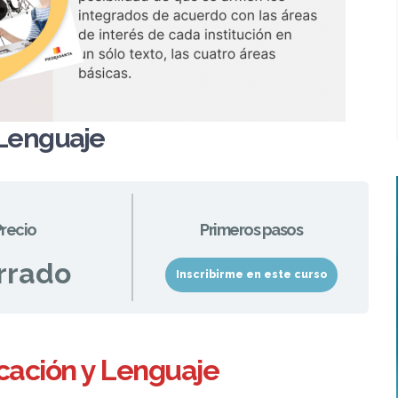
 Lenguaje
recio
Primeros pasos
rrado
Inscribirme en este curso
ación y Lenguaje