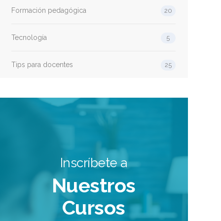
Formación pedagógica
20
Tecnología
5
Tips para docentes
25
Inscríbete a
Nuestros
Cursos