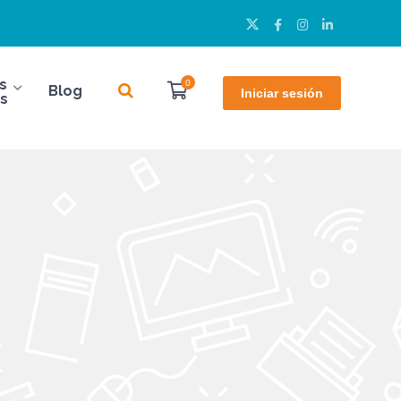
Twitter
Facebook
Instagram
LinkedIn
Perfil
Perfil
Perfil
Perfil
s
0
Blog
Iniciar sesión
s