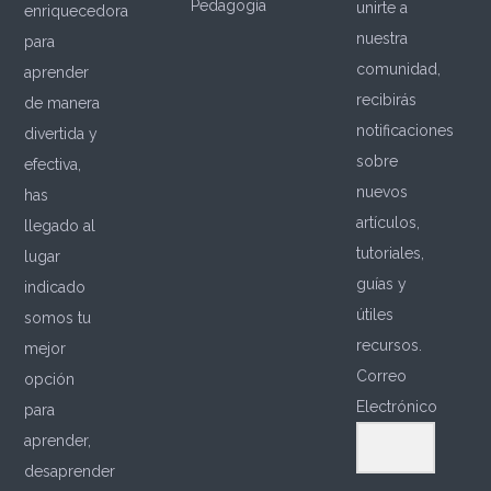
Pedagogía
unirte a
enriquecedora
nuestra
para
comunidad,
aprender
recibirás
de manera
notificaciones
divertida y
sobre
efectiva,
nuevos
has
artículos,
llegado al
tutoriales,
lugar
guías y
indicado
útiles
somos tu
recursos.
mejor
Correo
opción
Electrónico
para
aprender,
desaprender