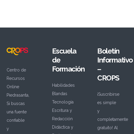
Escuela
Boletín
de
Informativo
Formación
–
Centro de
CROPS
Recursos
Habilidades
Online
Blandas
¡Suscribirse
Piedrasanta,
Tecnología
es simple
Si buscas
Escritura y
y
una fuente
Redacción
completamente
confiable
Didáctica y
gratuito! Al
y