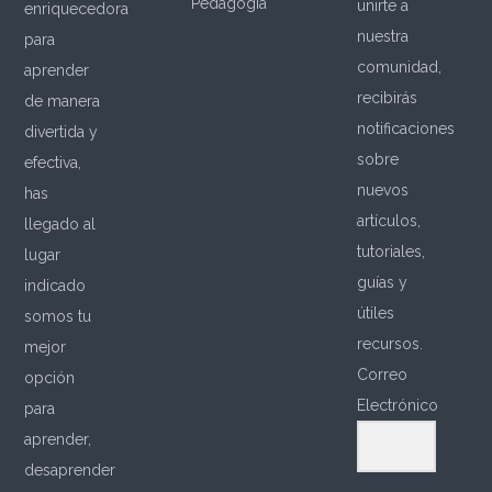
Pedagogía
unirte a
enriquecedora
nuestra
para
comunidad,
aprender
recibirás
de manera
notificaciones
divertida y
sobre
efectiva,
nuevos
has
artículos,
llegado al
tutoriales,
lugar
guías y
indicado
útiles
somos tu
recursos.
mejor
Correo
opción
Electrónico
para
aprender,
desaprender