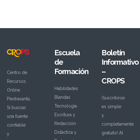
Escuela
Boletín
de
Informativo
Formación
–
Centro de
CROPS
Recursos
Habilidades
Online
Blandas
¡Suscribirse
Piedrasanta,
Tecnología
es simple
Si buscas
Escritura y
y
una fuente
Redacción
completamente
confiable
Didáctica y
gratuito! Al
y