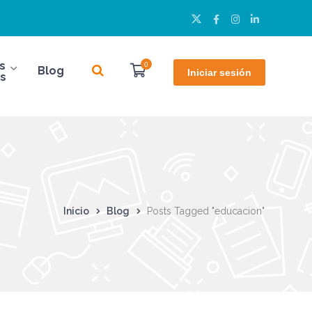
Twitter
Facebook
Instagram
LinkedIn
Perfil
Perfil
Perfil
Perfil
s
0
Blog
Iniciar sesión
s
Inicio
Blog
Posts Tagged "educacion"