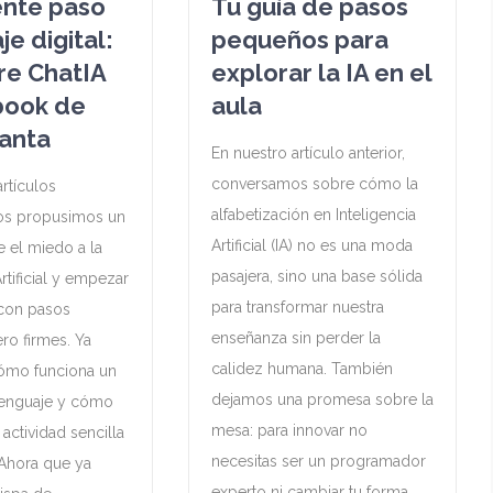
iente paso
Tu guía de pasos
aje digital:
pequeños para
re ChatIA
explorar la IA en el
book de
aula
anta
En nuestro artículo anterior,
conversamos sobre cómo la
rtículos
alfabetización en Inteligencia
nos propusimos un
Artificial (IA) no es una moda
e el miedo a la
pasajera, sino una base sólida
Artificial y empezar
para transformar nuestra
 con pasos
enseñanza sin perder la
o firmes. Ya
calidez humana. También
cómo funciona un
dejamos una promesa sobre la
enguaje y cómo
mesa: para innovar no
actividad sencilla
necesitas ser un programador
Ahora que ya
experto ni cambiar tu forma