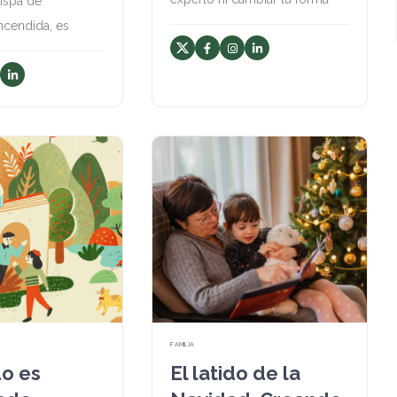
hispa de
ncendida, es
FAMILIA
o es
El latido de la