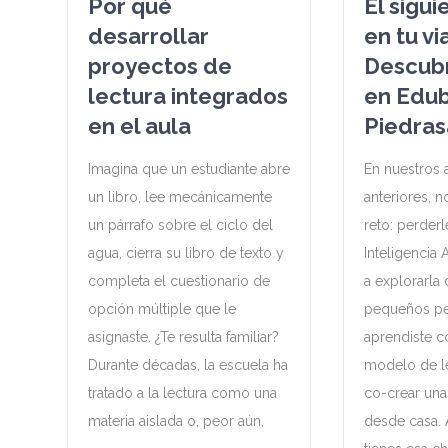
Por qué
El sigu
desarrollar
en tu vi
proyectos de
Descub
lectura integrados
en Edu
en el aula
Piedras
Imagina que un estudiante abre
En nuestros a
un libro, lee mecánicamente
anteriores, 
un párrafo sobre el ciclo del
reto: perderl
agua, cierra su libro de texto y
Inteligencia 
completa el cuestionario de
a explorarla
opción múltiple que le
pequeños per
asignaste. ¿Te resulta familiar?
aprendiste 
Durante décadas, la escuela ha
modelo de l
tratado a la lectura como una
co-crear una 
materia aislada o, peor aún,
desde casa. 