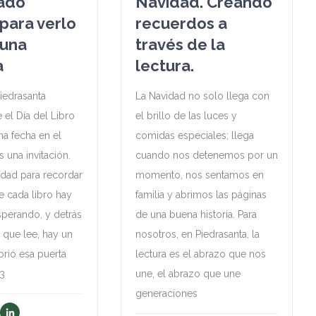
ado
Navidad. Creando
para verlo
recuerdos a
 una
través de la
a
lectura.
Piedrasanta
La Navidad no solo llega con
el Día del Libro
el brillo de las luces y
na fecha en el
comidas especiales; llega
s una invitación.
cuando nos detenemos por un
dad para recordar
momento, nos sentamos en
e cada libro hay
familia y abrimos las páginas
perando, y detrás
de una buena historia. Para
 que lee, hay un
nosotros, en Piedrasanta, la
brió esa puerta
lectura es el abrazo que nos
23
une, el abrazo que une
generaciones