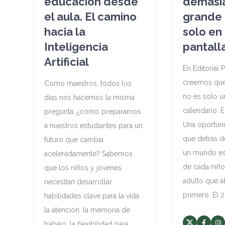
educación desde
demasi
el aula. El camino
grande 
hacia la
solo en
Inteligencia
pantall
Artificial
En Editorial 
creemos que 
Como maestros, todos los
no es solo u
días nos hacemos la misma
calendario. E
pregunta: ¿cómo preparamos
Una oportuni
a nuestros estudiantes para un
que detrás d
futuro que cambia
un mundo es
aceleradamente? Sabemos
de cada niño
que los niños y jóvenes
adulto que a
necesitan desarrollar
primero. El 
habilidades clave para la vida:
la atención, la memoria de
trabajo, la flexibilidad para