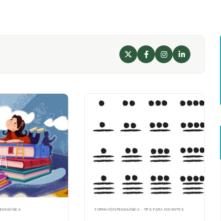
X
Facebook
Instagram
LinkedIn
Perfil
Perfil
Perfil
Perfil
PEDAGÓGICA
FORMACIÓN PEDAGÓGICA • TIPS PARA DOCENTES