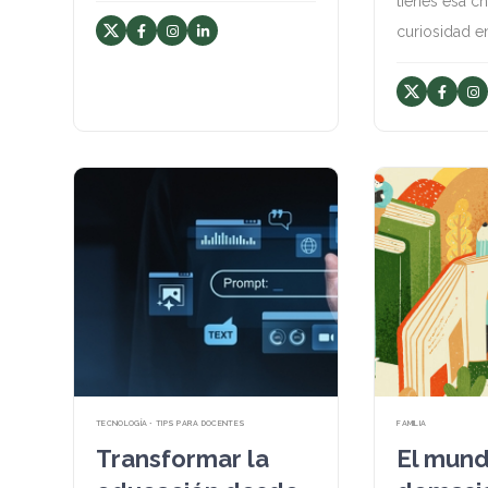
tienes esa c
curiosidad e
TECNOLOGÍA • TIPS PARA DOCENTES
FAMILIA
Transformar la
El mund